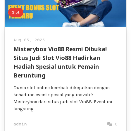
Slot
Aug 05, 2025
Misterybox Vio88 Resmi Dibuka!
Situs Judi Slot Vio88 Hadirkan
Hadiah Spesial untuk Pemain
Beruntung
Dunia slot online kembali dikejutkan dengan
kehadiran event spesial yang inovatif:
Misterybox dari situs judi slot Vio88. Event ini
langsung
admin
0