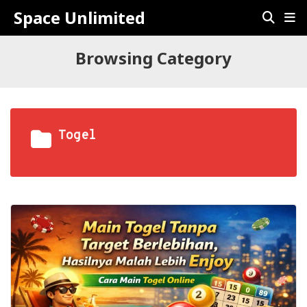
Space Unlimited
Browsing Category
Togel