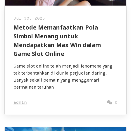
Jul 30, 2025
Metode Memanfaatkan Pola
Simbol Menang untuk
Mendapatkan Max Win dalam
Game Slot Online
Game slot online telah menjadi fenomena yang
tak terbantahkan di dunia perjudian daring.
Banyak sekali pemain yang menggemari
permainan taruhan
admin
0