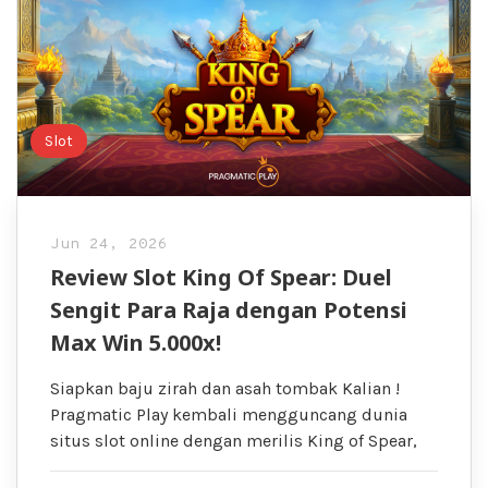
Slot
Jun 24, 2026
Review Slot King Of Spear: Duel
Sengit Para Raja dengan Potensi
Max Win 5.000x!
Siapkan baju zirah dan asah tombak Kalian !
Pragmatic Play kembali mengguncang dunia
situs slot online dengan merilis King of Spear,