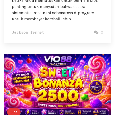
Ketika Anda memutuskan untuk bermain slot,
penting untuk menyadari bahwa secara
sistematis, mesin ini sebenarnya diprogram
untuk membayar kembali lebih
Jackson Bennet
0
Slot