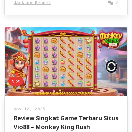
Jackson Bennet
0
Slot
Nov 12, 2025
Review Singkat Game Terbaru Situs
Vio88 – Monkey King Rush