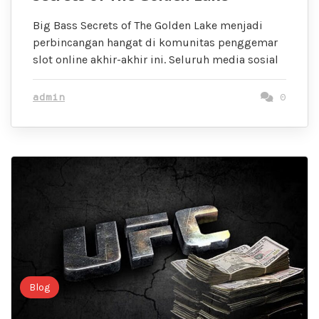
Big Bass Secrets of The Golden Lake menjadi
perbincangan hangat di komunitas penggemar
slot online akhir-akhir ini. Seluruh media sosial
admin
0
Blog