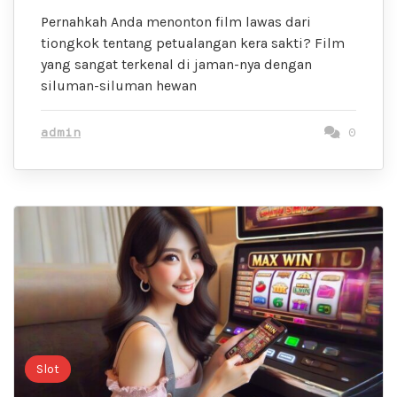
Pernahkah Anda menonton film lawas dari
tiongkok tentang petualangan kera sakti? Film
yang sangat terkenal di jaman-nya dengan
siluman-siluman hewan
admin
0
Slot