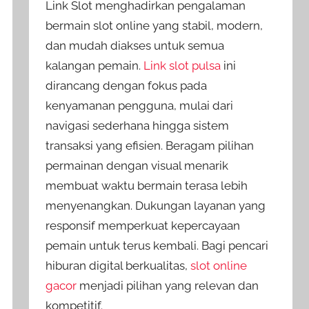
Link Slot menghadirkan pengalaman
bermain slot online yang stabil, modern,
dan mudah diakses untuk semua
kalangan pemain.
Link slot pulsa
ini
dirancang dengan fokus pada
kenyamanan pengguna, mulai dari
navigasi sederhana hingga sistem
transaksi yang efisien. Beragam pilihan
permainan dengan visual menarik
membuat waktu bermain terasa lebih
menyenangkan. Dukungan layanan yang
responsif memperkuat kepercayaan
pemain untuk terus kembali. Bagi pencari
hiburan digital berkualitas,
slot online
gacor
menjadi pilihan yang relevan dan
kompetitif.