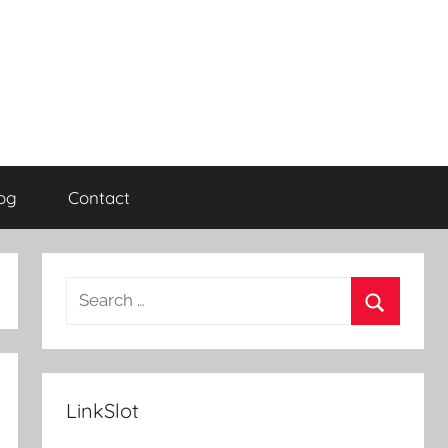
og
Contact
Search
for:
Search
LinkSlot