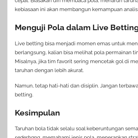
cepat. Biasakan diri membaca pola, menaruh taruha
kebiasaan ini akan membangun kemampuan analisis
Menguji Pola dalam Live Bettin
Live betting bisa menjadi momen emas untuk mene
berlangsung, kalian bisa melihat pola permainan t
Misalnya, jika tim favorit sering mencetak gol di 
taruhan dengan lebih akurat.
Namun, tetap hati-hati dan disiplin. Jangan terbawa
betting.
Kesimpulan
Taruhan bola tidak selalu soal keberuntungan sem
sederhana
, memahami jenis pola, menerapkan stra