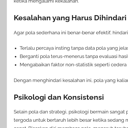
ketika mengalami kekalahan.
Kesalahan yang Harus Dihindari
Agar pola sederhana ini benar-benar efektif, hindar
Terlalu percaya insting tanpa data pola yang jela
Berganti pola terus-menerus tanpa evaluasi hasil
Mengabaikan faktor non-statistik seperti cedera 
Dengan menghindari kesalahan ini, pola yang kalian 
Psikologi dan Konsistensi
Selain pola dan strategi, psikologi bermain sanga
tergoda untuk bertaruh lebih besar ketika sedang