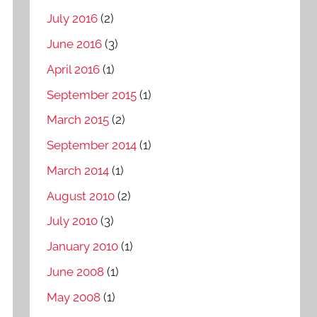
July 2016
(2)
June 2016
(3)
April 2016
(1)
September 2015
(1)
March 2015
(2)
September 2014
(1)
March 2014
(1)
August 2010
(2)
July 2010
(3)
January 2010
(1)
June 2008
(1)
May 2008
(1)