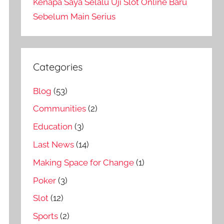
Kenapa Saya Selalu Uji Slot Online Baru
Sebelum Main Serius
Categories
Blog
(53)
Communities
(2)
Education
(3)
Last News
(14)
Making Space for Change
(1)
Poker
(3)
Slot
(12)
Sports
(2)