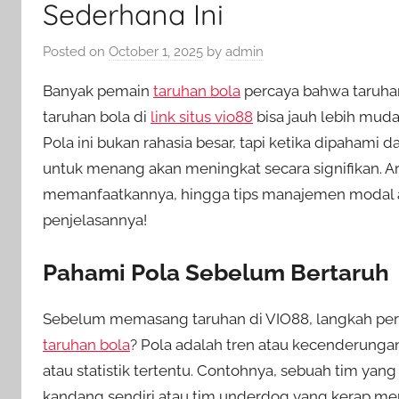
Sederhana Ini
Posted on
October 1, 2025
by
admin
Banyak pemain
taruhan bola
percaya bahwa taruha
taruhan bola di
link situs vio88
bisa jauh lebih muda
Pola ini bukan rahasia besar, tapi ketika dipahami 
untuk menang akan meningkat secara signifikan. Art
memanfaatkannya, hingga tips manajemen modal a
penjelasannya!
Pahami Pola Sebelum Bertaruh
Sebelum memasang taruhan di
VIO88
, langkah pe
taruhan bola
? Pola adalah tren atau kecenderungan
atau statistik tertentu. Contohnya, sebuah tim yan
kandang sendiri atau tim underdog yang kerap mem