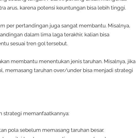
 arus, karena potensi keuntungan bisa lebih tinggi.
 tim per pertandingan juga sangat membantu. Misalnya,
andingan dalam lima laga terakhir, kalian bisa
tu sesuai tren gol tersebut.
akan membantu menentukan jenis taruhan. Misalnya, jika
gol, memasang taruhan over/under bisa menjadi strategi
h strategi memanfaatkannya:
tan pola sebelum memasang taruhan besar.