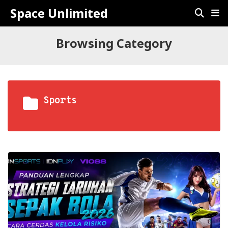
Space Unlimited
Browsing Category
Sports