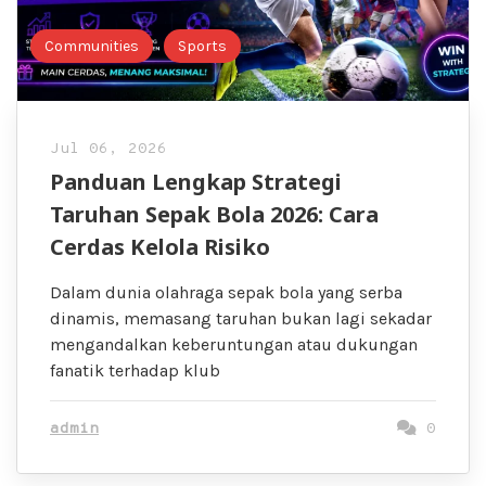
Communities
Sports
Jul 06, 2026
Panduan Lengkap Strategi
Taruhan Sepak Bola 2026: Cara
Cerdas Kelola Risiko
Dalam dunia olahraga sepak bola yang serba
dinamis, memasang taruhan bukan lagi sekadar
mengandalkan keberuntungan atau dukungan
fanatik terhadap klub
admin
0