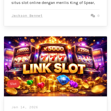
situs slot online dengan merilis King of Spear,
Jackson Bennet
0
Slot
Jan 14, 2026