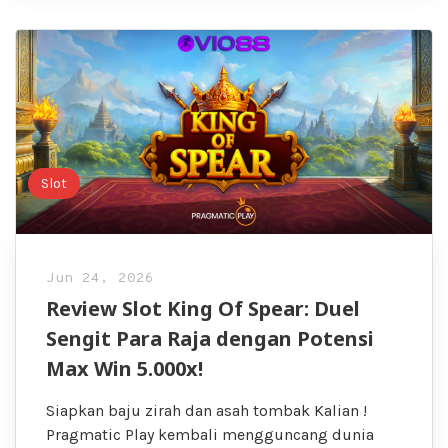
Slot
Jun 24, 2026
Review Slot King Of Spear: Duel
Sengit Para Raja dengan Potensi
Max Win 5.000x!
Siapkan baju zirah dan asah tombak Kalian !
Pragmatic Play kembali mengguncang dunia