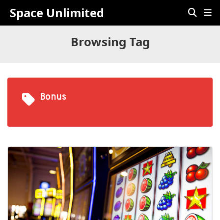
Space Unlimited
Browsing Tag
Bonus