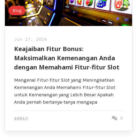
Blog
Jun 17, 2024
Keajaiban Fitur Bonus:
Maksimalkan Kemenangan Anda
dengan Memahami Fitur-fitur Slot
Mengenal Fitur-fitur Slot yang Meningkatkan
Kemenangan Anda Memahami Fitur-fitur Slot
untuk Kemenangan yang Lebih Besar Apakah
Anda pernah bertanya-tanya mengapa
admin
0