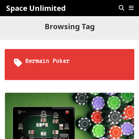
Space Unlimited
Browsing Tag
Bermain Poker